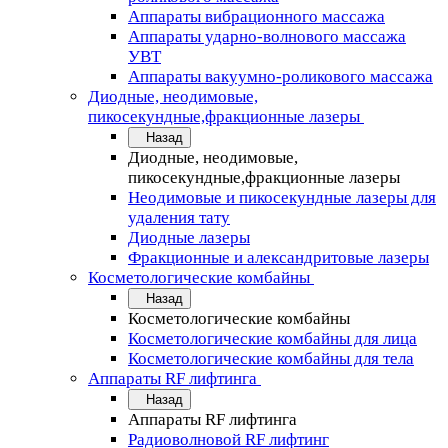
Аппараты вибрационного массажа
Аппараты ударно-волнового массажа
УВТ
Аппараты вакуумно-роликового массажа
Диодные, неодимовые,
пикосекундные,фракционные лазеры
Назад
Диодные, неодимовые,
пикосекундные,фракционные лазеры
Неодимовые и пикосекундные лазеры для
удаления тату
Диодные лазеры
Фракционные и александритовые лазеры
Косметологические комбайны
Назад
Косметологические комбайны
Косметологические комбайны для лица
Косметологические комбайны для тела
Аппараты RF лифтинга
Назад
Аппараты RF лифтинга
Радиоволновой RF лифтинг