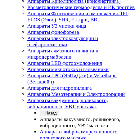
Аппараты Криолиполиза (криолифтинга)
Косметологические термоодеяла и ИК прогрев
Аппараты Фотоэпиляции и омоложения: IPL,
ELOS (Элос), SHR, E-Light, BBL
Аппараты УЗ чистки лица
Аппараты фонофореза
Аппараты электрокоагуляции и
блефаропластики
Аппараты алмазного пилинга и
микродермабразии
Аппараты LED фотоомоложения
Аппараты микротоков и гальваники
Аппараты LPG (ЭлПиДжи) и VelaShape
(Велашейп)
Аппараты для гидропилинга
Аппараты Мезотерапии и Электропорации
Аппараты вакуумного, роликового,
вибрационного, УВТ массажа
Назад
Аппараты вакуумного, роликового,
вибрационного, УВТ массажа
Аппараты виброкомпрессионного
роликового массажа