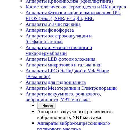
Аппараты Криолиполиза (криолифтинга)
Косметологические термоодеяла и ИК прогрев
Аппараты Фотоэпиляции и омоложения: IPL,
ELOS (Элос), SHR, E-Light, BBL
Аппараты УЗ чистки лица
Аппараты фонофореза
Аппараты электрокоагуляции и
блефаропластики
Аппараты алмазного пилинга и
микродермабразии
Аппараты LED фотоомоложения
Аппараты микротоков и гальваники
Аппараты LPG (ЭлПиДжи) и VelaShape
(Велашейп)
Аппараты для гидропилинга
Аппараты Мезотерапии и Электропорации
Аппараты вакуумного, роликового,
вибрационного, УВТ массажа
Назад
Аппараты вакуумного, роликового,
вибрационного, УВТ массажа
Аппараты виброкомпрессионного
роликового массажа