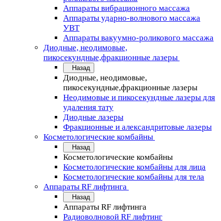
Аппараты вибрационного массажа
Аппараты ударно-волнового массажа
УВТ
Аппараты вакуумно-роликового массажа
Диодные, неодимовые,
пикосекундные,фракционные лазеры
Назад
Диодные, неодимовые,
пикосекундные,фракционные лазеры
Неодимовые и пикосекундные лазеры для
удаления тату
Диодные лазеры
Фракционные и александритовые лазеры
Косметологические комбайны
Назад
Косметологические комбайны
Косметологические комбайны для лица
Косметологические комбайны для тела
Аппараты RF лифтинга
Назад
Аппараты RF лифтинга
Радиоволновой RF лифтинг