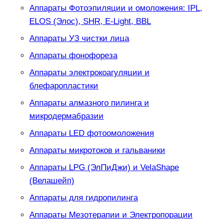
Аппараты Фотоэпиляции и омоложения: IPL,
ELOS (Элос), SHR, E-Light, BBL
Аппараты УЗ чистки лица
Аппараты фонофореза
Аппараты электрокоагуляции и
блефаропластики
Аппараты алмазного пилинга и
микродермабразии
Аппараты LED фотоомоложения
Аппараты микротоков и гальваники
Аппараты LPG (ЭлПиДжи) и VelaShape
(Велашейп)
Аппараты для гидропилинга
Аппараты Мезотерапии и Электропорации