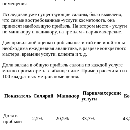
помещения.
Исследовав уже существующие салоны, было выявлено,
что самые востребованные -услуги косметолога, она
приносят наибольшую прибыль. На втором месте - услуги
по маникюру и педикюру, на третьем - парикмахерские.
Для правильной оценки прибыльности той или иной зоны
необходима ежедневная аналитика, в разрезе конкретного
мастера, времени услуги, клиента и т. д.
Доли вклада в общую прибыль салона по каждой услуге
можно просмотреть в таблице ниже. Пример рассчитан из
100 квадратных метров помещения.
Парикмахерские
Показатель
Солярий
Маникюр
Ко
услуги
Доля в
2,5%
20,5%
33,7%
43
прибыли