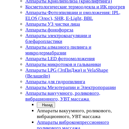
Аппараты Криолиполиза (криолифтинга)
Косметологические термоодеяла и ИК прогрев
Аппараты Фотоэпиляции и омоложения: IPL,
ELOS (Элос), SHR, E-Light, BBL
Аппараты УЗ чистки лица
Аппараты фонофореза
Аппараты электрокоагуляции и
блефаропластики
Аппараты алмазного пилинга и
микродермабразии
Аппараты LED фотоомоложения
Аппараты микротоков и гальваники
Аппараты LPG (ЭлПиДжи) и VelaShape
(Велашейп)
Аппараты для гидропилинга
Аппараты Мезотерапии и Электропорации
Аппараты вакуумного, роликового,
вибрационного, УВТ массажа
Назад
Аппараты вакуумного, роликового,
вибрационного, УВТ массажа
Аппараты виброкомпрессионного
роликового массажа