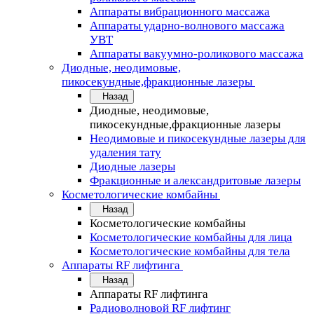
Аппараты вибрационного массажа
Аппараты ударно-волнового массажа
УВТ
Аппараты вакуумно-роликового массажа
Диодные, неодимовые,
пикосекундные,фракционные лазеры
Назад
Диодные, неодимовые,
пикосекундные,фракционные лазеры
Неодимовые и пикосекундные лазеры для
удаления тату
Диодные лазеры
Фракционные и александритовые лазеры
Косметологические комбайны
Назад
Косметологические комбайны
Косметологические комбайны для лица
Косметологические комбайны для тела
Аппараты RF лифтинга
Назад
Аппараты RF лифтинга
Радиоволновой RF лифтинг