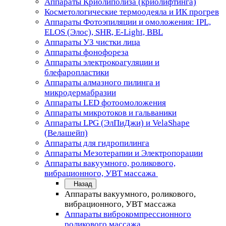
Аппараты Криолиполиза (криолифтинга)
Косметологические термоодеяла и ИК прогрев
Аппараты Фотоэпиляции и омоложения: IPL,
ELOS (Элос), SHR, E-Light, BBL
Аппараты УЗ чистки лица
Аппараты фонофореза
Аппараты электрокоагуляции и
блефаропластики
Аппараты алмазного пилинга и
микродермабразии
Аппараты LED фотоомоложения
Аппараты микротоков и гальваники
Аппараты LPG (ЭлПиДжи) и VelaShape
(Велашейп)
Аппараты для гидропилинга
Аппараты Мезотерапии и Электропорации
Аппараты вакуумного, роликового,
вибрационного, УВТ массажа
Назад
Аппараты вакуумного, роликового,
вибрационного, УВТ массажа
Аппараты виброкомпрессионного
роликового массажа