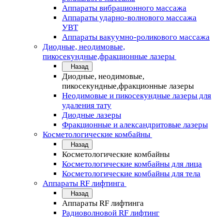
Аппараты вибрационного массажа
Аппараты ударно-волнового массажа
УВТ
Аппараты вакуумно-роликового массажа
Диодные, неодимовые,
пикосекундные,фракционные лазеры
Назад
Диодные, неодимовые,
пикосекундные,фракционные лазеры
Неодимовые и пикосекундные лазеры для
удаления тату
Диодные лазеры
Фракционные и александритовые лазеры
Косметологические комбайны
Назад
Косметологические комбайны
Косметологические комбайны для лица
Косметологические комбайны для тела
Аппараты RF лифтинга
Назад
Аппараты RF лифтинга
Радиоволновой RF лифтинг