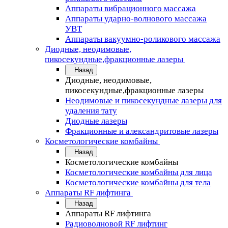
Аппараты вибрационного массажа
Аппараты ударно-волнового массажа
УВТ
Аппараты вакуумно-роликового массажа
Диодные, неодимовые,
пикосекундные,фракционные лазеры
Назад
Диодные, неодимовые,
пикосекундные,фракционные лазеры
Неодимовые и пикосекундные лазеры для
удаления тату
Диодные лазеры
Фракционные и александритовые лазеры
Косметологические комбайны
Назад
Косметологические комбайны
Косметологические комбайны для лица
Косметологические комбайны для тела
Аппараты RF лифтинга
Назад
Аппараты RF лифтинга
Радиоволновой RF лифтинг