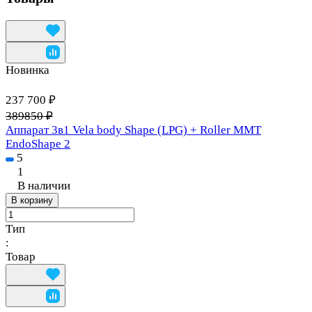
Новинка
237 700 ₽
389850 ₽
Аппарат 3в1 Vela body Shape (LPG) + Roller MMT
EndoShape 2
5
1
В наличии
В корзину
Тип
:
Товар