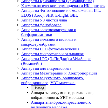
Аппараты Криолиполиза (криолифтинга)
Косметологические термоодеяла и ИК прогрев
Аппараты Фотоэпиляции и омоложения: IPL,
ELOS (Элос), SHR, E-Light, BBL
Аппараты УЗ чистки лица
Аппараты фонофореза
Аппараты электрокоагуляции и
блефаропластики
Аппараты алмазного пилинга и
микродермабразии
Аппараты LED фотоомоложения
Аппараты микротоков и гальваники
Аппараты LPG (ЭлПиДжи) и VelaShape
(Велашейп)
Аппараты для гидропилинга
Аппараты Мезотерапии и Электропорации
Аппараты вакуумного, роликового,
вибрационного, УВТ массажа
Назад
Аппараты вакуумного, роликового,
вибрационного, УВТ массажа
Аппараты виброкомпрессионного
роликового массажа