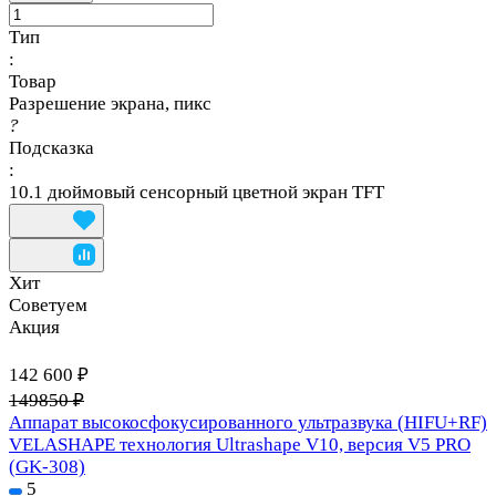
Тип
:
Товар
Разрешение экрана, пикс
?
Подсказка
:
10.1 дюймовый сенсорный цветной экран TFT
Хит
Советуем
Акция
142 600 ₽
149850 ₽
Аппарат высокосфокусированного ультразвука (HIFU+RF)
VELASHAPE технология Ultrashape V10, версия V5 PRO
(GK-308)
5