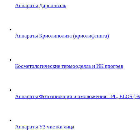
Аппараты Дарсонваль
Аппараты Криолиполиза (криолифтинга)
Косметологические термоодеяла и ИК прогрев
Аппараты Фотоэпиляции и омоложения: IPL, ELOS (Эл
Аппараты УЗ чистки лица