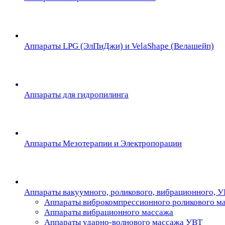
Аппараты LPG (ЭлПиДжи) и VelaShape (Велашейп)
Аппараты для гидропилинга
Аппараты Мезотерапии и Электропорации
Аппараты вакуумного, роликового, вибрационного, 
Аппараты виброкомпрессионного роликового м
Аппараты вибрационного массажа
Аппараты ударно-волнового массажа УВТ