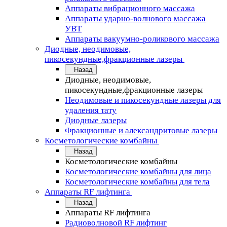
Аппараты вибрационного массажа
Аппараты ударно-волнового массажа
УВТ
Аппараты вакуумно-роликового массажа
Диодные, неодимовые,
пикосекундные,фракционные лазеры
Назад
Диодные, неодимовые,
пикосекундные,фракционные лазеры
Неодимовые и пикосекундные лазеры для
удаления тату
Диодные лазеры
Фракционные и александритовые лазеры
Косметологические комбайны
Назад
Косметологические комбайны
Косметологические комбайны для лица
Косметологические комбайны для тела
Аппараты RF лифтинга
Назад
Аппараты RF лифтинга
Радиоволновой RF лифтинг