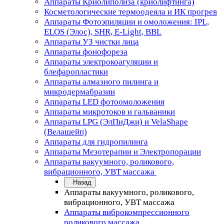
Аппараты Криолиполиза (криолифтинга)
Косметологические термоодеяла и ИК прогрев
Аппараты Фотоэпиляции и омоложения: IPL,
ELOS (Элос), SHR, E-Light, BBL
Аппараты УЗ чистки лица
Аппараты фонофореза
Аппараты электрокоагуляции и
блефаропластики
Аппараты алмазного пилинга и
микродермабразии
Аппараты LED фотоомоложения
Аппараты микротоков и гальваники
Аппараты LPG (ЭлПиДжи) и VelaShape
(Велашейп)
Аппараты для гидропилинга
Аппараты Мезотерапии и Электропорации
Аппараты вакуумного, роликового,
вибрационного, УВТ массажа
Назад
Аппараты вакуумного, роликового,
вибрационного, УВТ массажа
Аппараты виброкомпрессионного
роликового массажа