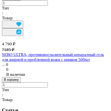
Тип
:
Товар
4 790 ₽
7185 ₽
SEBO ULTRA, противовоспалительный аппаратный гель
для жирной и проблемной кожи с цинком 500мл
0
0
В наличии
В корзину
Тип
:
Товар
Статьи