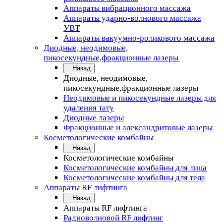
Аппараты вибрационного массажа
Аппараты ударно-волнового массажа
УВТ
Аппараты вакуумно-роликового массажа
Диодные, неодимовые,
пикосекундные,фракционные лазеры
Назад
Диодные, неодимовые,
пикосекундные,фракционные лазеры
Неодимовые и пикосекундные лазеры для
удаления тату
Диодные лазеры
Фракционные и александритовые лазеры
Косметологические комбайны
Назад
Косметологические комбайны
Косметологические комбайны для лица
Косметологические комбайны для тела
Аппараты RF лифтинга
Назад
Аппараты RF лифтинга
Радиоволновой RF лифтинг