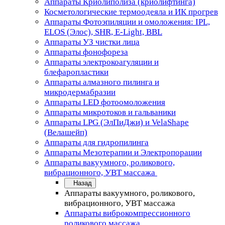
Аппараты Криолиполиза (криолифтинга)
Косметологические термоодеяла и ИК прогрев
Аппараты Фотоэпиляции и омоложения: IPL,
ELOS (Элос), SHR, E-Light, BBL
Аппараты УЗ чистки лица
Аппараты фонофореза
Аппараты электрокоагуляции и
блефаропластики
Аппараты алмазного пилинга и
микродермабразии
Аппараты LED фотоомоложения
Аппараты микротоков и гальваники
Аппараты LPG (ЭлПиДжи) и VelaShape
(Велашейп)
Аппараты для гидропилинга
Аппараты Мезотерапии и Электропорации
Аппараты вакуумного, роликового,
вибрационного, УВТ массажа
Назад
Аппараты вакуумного, роликового,
вибрационного, УВТ массажа
Аппараты виброкомпрессионного
роликового массажа