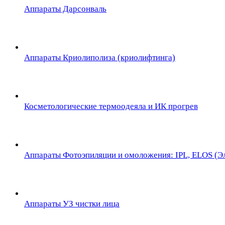
Аппараты Дарсонваль
Аппараты Криолиполиза (криолифтинга)
Косметологические термоодеяла и ИК прогрев
Аппараты Фотоэпиляции и омоложения: IPL, ELOS (Эл
Аппараты УЗ чистки лица