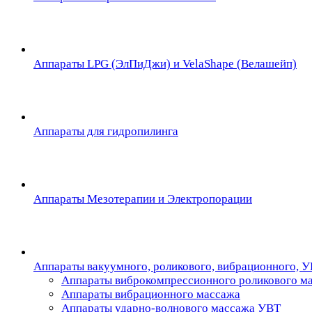
Аппараты LPG (ЭлПиДжи) и VelaShape (Велашейп)
Аппараты для гидропилинга
Аппараты Мезотерапии и Электропорации
Аппараты вакуумного, роликового, вибрационного, 
Аппараты виброкомпрессионного роликового м
Аппараты вибрационного массажа
Аппараты ударно-волнового массажа УВТ