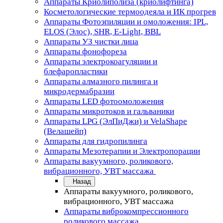
Аппараты Криолиполиза (криолифтинга)
Косметологические термоодеяла и ИК прогрев
Аппараты Фотоэпиляции и омоложения: IPL,
ELOS (Элос), SHR, E-Light, BBL
Аппараты УЗ чистки лица
Аппараты фонофореза
Аппараты электрокоагуляции и
блефаропластики
Аппараты алмазного пилинга и
микродермабразии
Аппараты LED фотоомоложения
Аппараты микротоков и гальваники
Аппараты LPG (ЭлПиДжи) и VelaShape
(Велашейп)
Аппараты для гидропилинга
Аппараты Мезотерапии и Электропорации
Аппараты вакуумного, роликового,
вибрационного, УВТ массажа
Назад
Аппараты вакуумного, роликового,
вибрационного, УВТ массажа
Аппараты виброкомпрессионного
роликового массажа