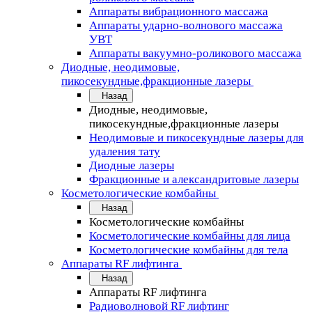
Аппараты вибрационного массажа
Аппараты ударно-волнового массажа
УВТ
Аппараты вакуумно-роликового массажа
Диодные, неодимовые,
пикосекундные,фракционные лазеры
Назад
Диодные, неодимовые,
пикосекундные,фракционные лазеры
Неодимовые и пикосекундные лазеры для
удаления тату
Диодные лазеры
Фракционные и александритовые лазеры
Косметологические комбайны
Назад
Косметологические комбайны
Косметологические комбайны для лица
Косметологические комбайны для тела
Аппараты RF лифтинга
Назад
Аппараты RF лифтинга
Радиоволновой RF лифтинг