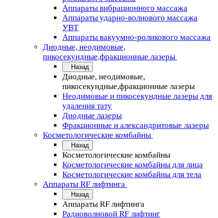
Аппараты вибрационного массажа
Аппараты ударно-волнового массажа
УВТ
Аппараты вакуумно-роликового массажа
Диодные, неодимовые,
пикосекундные,фракционные лазеры
Назад
Диодные, неодимовые,
пикосекундные,фракционные лазеры
Неодимовые и пикосекундные лазеры для
удаления тату
Диодные лазеры
Фракционные и александритовые лазеры
Косметологические комбайны
Назад
Косметологические комбайны
Косметологические комбайны для лица
Косметологические комбайны для тела
Аппараты RF лифтинга
Назад
Аппараты RF лифтинга
Радиоволновой RF лифтинг