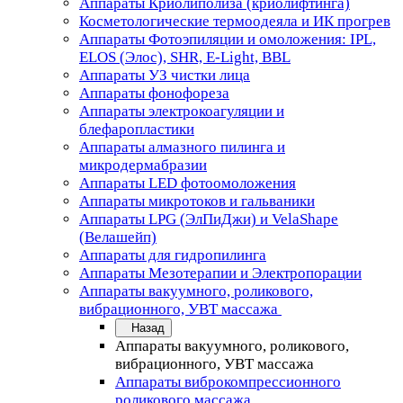
Аппараты Криолиполиза (криолифтинга)
Косметологические термоодеяла и ИК прогрев
Аппараты Фотоэпиляции и омоложения: IPL,
ELOS (Элос), SHR, E-Light, BBL
Аппараты УЗ чистки лица
Аппараты фонофореза
Аппараты электрокоагуляции и
блефаропластики
Аппараты алмазного пилинга и
микродермабразии
Аппараты LED фотоомоложения
Аппараты микротоков и гальваники
Аппараты LPG (ЭлПиДжи) и VelaShape
(Велашейп)
Аппараты для гидропилинга
Аппараты Мезотерапии и Электропорации
Аппараты вакуумного, роликового,
вибрационного, УВТ массажа
Назад
Аппараты вакуумного, роликового,
вибрационного, УВТ массажа
Аппараты виброкомпрессионного
роликового массажа