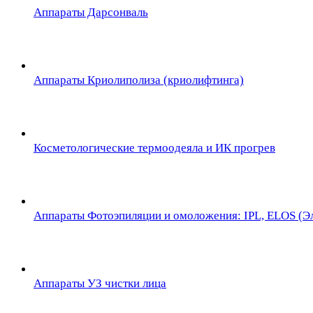
Аппараты Дарсонваль
Аппараты Криолиполиза (криолифтинга)
Косметологические термоодеяла и ИК прогрев
Аппараты Фотоэпиляции и омоложения: IPL, ELOS (Эл
Аппараты УЗ чистки лица