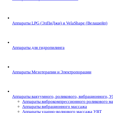
Аппараты LPG (ЭлПиДжи) и VelaShape (Велашейп)
Аппараты для гидропилинга
Аппараты Мезотерапии и Электропорации
Аппараты вакуумного, роликового, вибрационного, 
Аппараты виброкомпрессионного роликового м
Аппараты вибрационного массажа
Аппараты ударно-волнового массажа УВТ