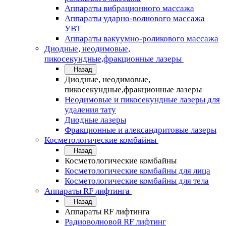
Аппараты вибрационного массажа
Аппараты ударно-волнового массажа
УВТ
Аппараты вакуумно-роликового массажа
Диодные, неодимовые,
пикосекундные,фракционные лазеры
Назад
Диодные, неодимовые,
пикосекундные,фракционные лазеры
Неодимовые и пикосекундные лазеры для
удаления тату
Диодные лазеры
Фракционные и александритовые лазеры
Косметологические комбайны
Назад
Косметологические комбайны
Косметологические комбайны для лица
Косметологические комбайны для тела
Аппараты RF лифтинга
Назад
Аппараты RF лифтинга
Радиоволновой RF лифтинг