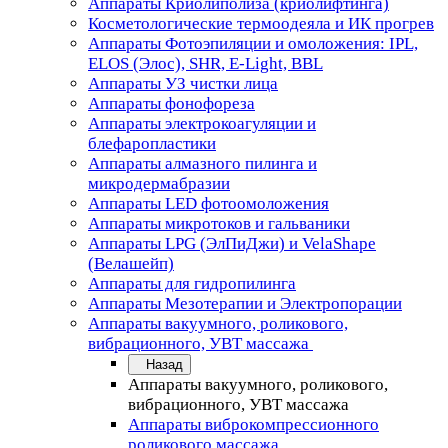
Аппараты Криолиполиза (криолифтинга)
Косметологические термоодеяла и ИК прогрев
Аппараты Фотоэпиляции и омоложения: IPL,
ELOS (Элос), SHR, E-Light, BBL
Аппараты УЗ чистки лица
Аппараты фонофореза
Аппараты электрокоагуляции и
блефаропластики
Аппараты алмазного пилинга и
микродермабразии
Аппараты LED фотоомоложения
Аппараты микротоков и гальваники
Аппараты LPG (ЭлПиДжи) и VelaShape
(Велашейп)
Аппараты для гидропилинга
Аппараты Мезотерапии и Электропорации
Аппараты вакуумного, роликового,
вибрационного, УВТ массажа
Назад
Аппараты вакуумного, роликового,
вибрационного, УВТ массажа
Аппараты виброкомпрессионного
роликового массажа