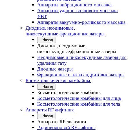
Аппараты вибрационного массажа
Аппараты ударно-волнового массажа
УВТ
Аппараты вакуумно-роликового массажа
Диодные, неодимовые,
пикосекундные,фракционные лазеры
Назад
Диодные, неодимовые,
пикосекундные,фракционные лазеры
Неодимовые и пикосекундные лазеры для
удаления тату
Диодные лазеры
Фракционные и александритовые лазеры
Косметологические комбайны
Назад
Косметологические комбайны
Косметологические комбайны для лица
Косметологические комбайны для тела
Аппараты RF лифтинга
Назад
Аппараты RF лифтинга
Радиоволновой RF лифтинг