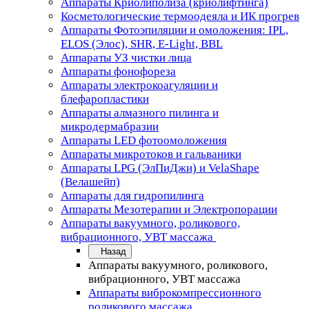
Аппараты Криолиполиза (криолифтинга)
Косметологические термоодеяла и ИК прогрев
Аппараты Фотоэпиляции и омоложения: IPL,
ELOS (Элос), SHR, E-Light, BBL
Аппараты УЗ чистки лица
Аппараты фонофореза
Аппараты электрокоагуляции и
блефаропластики
Аппараты алмазного пилинга и
микродермабразии
Аппараты LED фотоомоложения
Аппараты микротоков и гальваники
Аппараты LPG (ЭлПиДжи) и VelaShape
(Велашейп)
Аппараты для гидропилинга
Аппараты Мезотерапии и Электропорации
Аппараты вакуумного, роликового,
вибрационного, УВТ массажа
Назад
Аппараты вакуумного, роликового,
вибрационного, УВТ массажа
Аппараты виброкомпрессионного
роликового массажа