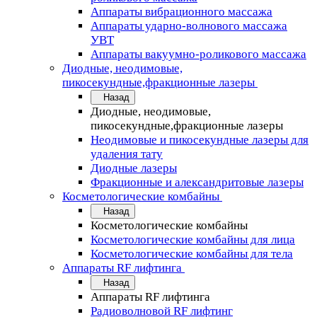
Аппараты вибрационного массажа
Аппараты ударно-волнового массажа
УВТ
Аппараты вакуумно-роликового массажа
Диодные, неодимовые,
пикосекундные,фракционные лазеры
Назад
Диодные, неодимовые,
пикосекундные,фракционные лазеры
Неодимовые и пикосекундные лазеры для
удаления тату
Диодные лазеры
Фракционные и александритовые лазеры
Косметологические комбайны
Назад
Косметологические комбайны
Косметологические комбайны для лица
Косметологические комбайны для тела
Аппараты RF лифтинга
Назад
Аппараты RF лифтинга
Радиоволновой RF лифтинг