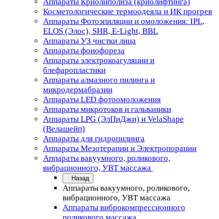
Аппараты Криолиполиза (криолифтинга)
Косметологические термоодеяла и ИК прогрев
Аппараты Фотоэпиляции и омоложения: IPL,
ELOS (Элос), SHR, E-Light, BBL
Аппараты УЗ чистки лица
Аппараты фонофореза
Аппараты электрокоагуляции и
блефаропластики
Аппараты алмазного пилинга и
микродермабразии
Аппараты LED фотоомоложения
Аппараты микротоков и гальваники
Аппараты LPG (ЭлПиДжи) и VelaShape
(Велашейп)
Аппараты для гидропилинга
Аппараты Мезотерапии и Электропорации
Аппараты вакуумного, роликового,
вибрационного, УВТ массажа
Назад
Аппараты вакуумного, роликового,
вибрационного, УВТ массажа
Аппараты виброкомпрессионного
роликового массажа