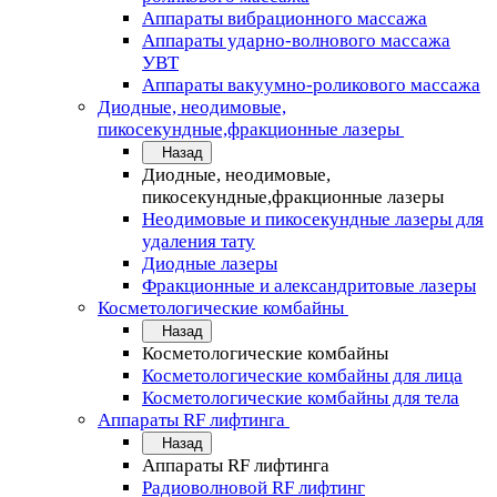
Аппараты вибрационного массажа
Аппараты ударно-волнового массажа
УВТ
Аппараты вакуумно-роликового массажа
Диодные, неодимовые,
пикосекундные,фракционные лазеры
Назад
Диодные, неодимовые,
пикосекундные,фракционные лазеры
Неодимовые и пикосекундные лазеры для
удаления тату
Диодные лазеры
Фракционные и александритовые лазеры
Косметологические комбайны
Назад
Косметологические комбайны
Косметологические комбайны для лица
Косметологические комбайны для тела
Аппараты RF лифтинга
Назад
Аппараты RF лифтинга
Радиоволновой RF лифтинг