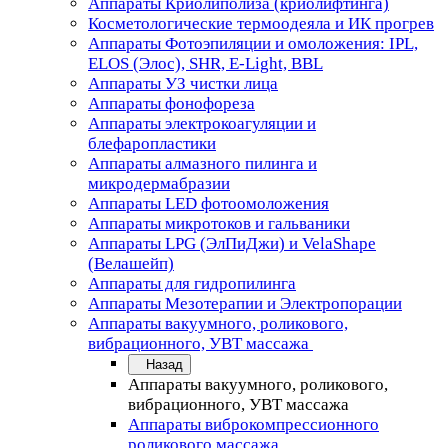
Аппараты Криолиполиза (криолифтинга)
Косметологические термоодеяла и ИК прогрев
Аппараты Фотоэпиляции и омоложения: IPL,
ELOS (Элос), SHR, E-Light, BBL
Аппараты УЗ чистки лица
Аппараты фонофореза
Аппараты электрокоагуляции и
блефаропластики
Аппараты алмазного пилинга и
микродермабразии
Аппараты LED фотоомоложения
Аппараты микротоков и гальваники
Аппараты LPG (ЭлПиДжи) и VelaShape
(Велашейп)
Аппараты для гидропилинга
Аппараты Мезотерапии и Электропорации
Аппараты вакуумного, роликового,
вибрационного, УВТ массажа
Назад
Аппараты вакуумного, роликового,
вибрационного, УВТ массажа
Аппараты виброкомпрессионного
роликового массажа