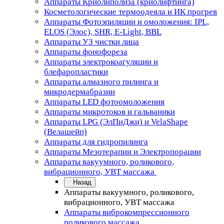
Аппараты Криолиполиза (криолифтинга)
Косметологические термоодеяла и ИК прогрев
Аппараты Фотоэпиляции и омоложения: IPL,
ELOS (Элос), SHR, E-Light, BBL
Аппараты УЗ чистки лица
Аппараты фонофореза
Аппараты электрокоагуляции и
блефаропластики
Аппараты алмазного пилинга и
микродермабразии
Аппараты LED фотоомоложения
Аппараты микротоков и гальваники
Аппараты LPG (ЭлПиДжи) и VelaShape
(Велашейп)
Аппараты для гидропилинга
Аппараты Мезотерапии и Электропорации
Аппараты вакуумного, роликового,
вибрационного, УВТ массажа
Назад
Аппараты вакуумного, роликового,
вибрационного, УВТ массажа
Аппараты виброкомпрессионного
роликового массажа