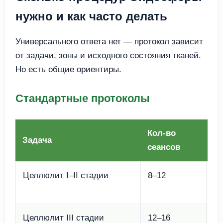
нужно и как часто делать
Универсального ответа нет — протокол зависит
от задачи, зоны и исходного состояния тканей.
Но есть общие ориентиры.
Стандартные протоколы
Кол-во
Задача
Ча
сеансов
Целлюлит I–II стадии
8–12
2–
н
Целлюлит III стадии
12–16
2–