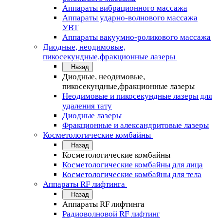
Аппараты вибрационного массажа
Аппараты ударно-волнового массажа
УВТ
Аппараты вакуумно-роликового массажа
Диодные, неодимовые,
пикосекундные,фракционные лазеры
Назад
Диодные, неодимовые,
пикосекундные,фракционные лазеры
Неодимовые и пикосекундные лазеры для
удаления тату
Диодные лазеры
Фракционные и александритовые лазеры
Косметологические комбайны
Назад
Косметологические комбайны
Косметологические комбайны для лица
Косметологические комбайны для тела
Аппараты RF лифтинга
Назад
Аппараты RF лифтинга
Радиоволновой RF лифтинг