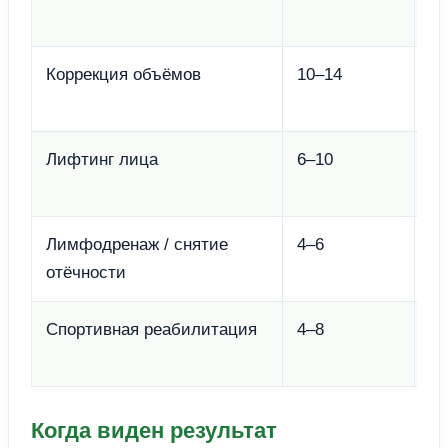
н
Коррекция объёмов
10–14
2 
н
Лифтинг лица
6–10
2 
н
Лимфодренаж / снятие
4–6
2–
отёчности
н
Спортивная реабилитация
4–8
по
тр
Когда виден результат