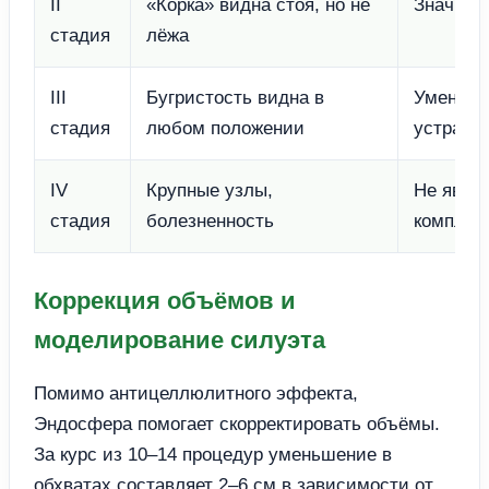
II
«Корка» видна стоя, но не
Значите
стадия
лёжа
III
Бугристость видна в
Уменьше
стадия
любом положении
устранен
IV
Крупные узлы,
Не явля
стадия
болезненность
комплек
Коррекция объёмов и
моделирование силуэта
Помимо антицеллюлитного эффекта,
Эндосфера помогает скорректировать объёмы.
За курс из 10–14 процедур уменьшение в
обхватах составляет 2–6 см в зависимости от