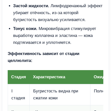
Застой жидкости.
Лимфодренажный эффект
убирает отёчность, из-за которой
бугристость визуально усиливается.
Тонус кожи.
Микровибрация стимулирует
выработку коллагена и эластина — кожа
подтягивается и уплотняется.
Эффективность зависит от стадии
целлюлита:
Стадия
Характеристика
Ожидаем
I
Бугристость видна при
Полное 
стадия
сжатии кожи