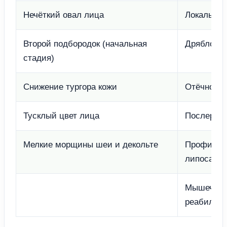
Нечёткий овал лица
Локальные
Второй подбородок (начальная
Дряблость
стадия)
Снижение тургора кожи
Отёчность
Тусклый цвет лица
Послеродо
Мелкие морщины шеи и декольте
Профилакт
липосакц
Мышечная 
реабилит