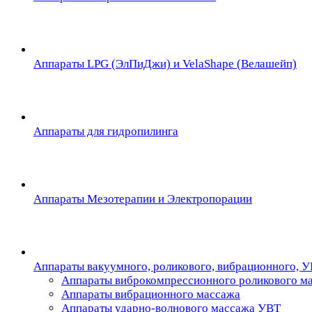
Аппараты LPG (ЭлПиДжи) и VelaShape (Велашейп)
Аппараты для гидропилинга
Аппараты Мезотерапии и Электропорации
Аппараты вакуумного, роликового, вибрационного, 
Аппараты виброкомпрессионного роликового м
Аппараты вибрационного массажа
Аппараты ударно-волнового массажа УВТ