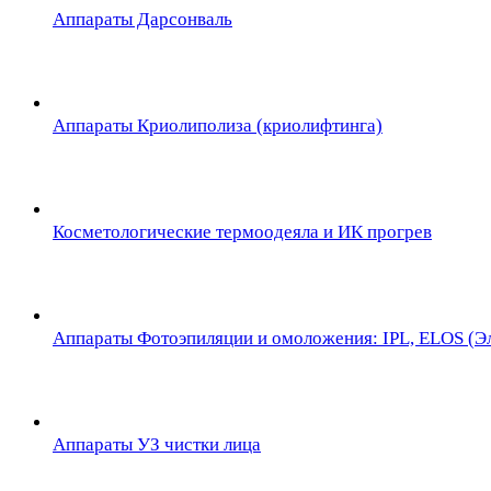
Аппараты Дарсонваль
Аппараты Криолиполиза (криолифтинга)
Косметологические термоодеяла и ИК прогрев
Аппараты Фотоэпиляции и омоложения: IPL, ELOS (Эл
Аппараты УЗ чистки лица