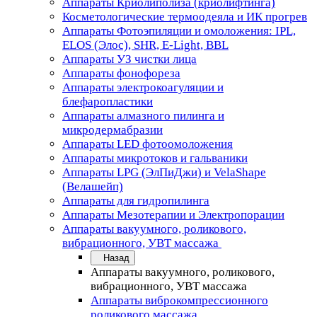
Аппараты Криолиполиза (криолифтинга)
Косметологические термоодеяла и ИК прогрев
Аппараты Фотоэпиляции и омоложения: IPL,
ELOS (Элос), SHR, E-Light, BBL
Аппараты УЗ чистки лица
Аппараты фонофореза
Аппараты электрокоагуляции и
блефаропластики
Аппараты алмазного пилинга и
микродермабразии
Аппараты LED фотоомоложения
Аппараты микротоков и гальваники
Аппараты LPG (ЭлПиДжи) и VelaShape
(Велашейп)
Аппараты для гидропилинга
Аппараты Мезотерапии и Электропорации
Аппараты вакуумного, роликового,
вибрационного, УВТ массажа
Назад
Аппараты вакуумного, роликового,
вибрационного, УВТ массажа
Аппараты виброкомпрессионного
роликового массажа