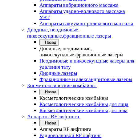
Аппараты вибрационного массажа
Аппараты ударно-волнового массажа
УВТ
Аппараты вакуумно-роликового массажа
Диодные, неодимовые,
пикосекундные,фракционные лазеры
Назад
Диодные, неодимовые,
пикосекундные,фракционные лазеры
Неодимовые и пикосекундные лазеры для
удаления тату
Диодные лазеры
Фракционные и александритовые лазеры
Косметологические комбайны
Назад
Косметологические комбайны
Косметологические комбайны для лица
Косметологические комбайны для тела
Аппараты RF лифтинга
Назад
Аппараты RF лифтинга
Радиоволновой RF лифтинг