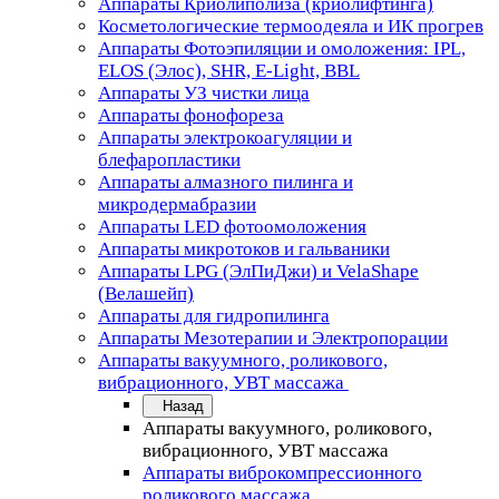
Аппараты Криолиполиза (криолифтинга)
Косметологические термоодеяла и ИК прогрев
Аппараты Фотоэпиляции и омоложения: IPL,
ELOS (Элос), SHR, E-Light, BBL
Аппараты УЗ чистки лица
Аппараты фонофореза
Аппараты электрокоагуляции и
блефаропластики
Аппараты алмазного пилинга и
микродермабразии
Аппараты LED фотоомоложения
Аппараты микротоков и гальваники
Аппараты LPG (ЭлПиДжи) и VelaShape
(Велашейп)
Аппараты для гидропилинга
Аппараты Мезотерапии и Электропорации
Аппараты вакуумного, роликового,
вибрационного, УВТ массажа
Назад
Аппараты вакуумного, роликового,
вибрационного, УВТ массажа
Аппараты виброкомпрессионного
роликового массажа