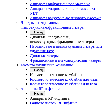
Аппараты вибрационного массажа
Аппараты ударно-волнового массажа
УВТ
Аппараты вакуумно-роликового массажа
Диодные, неодимовые,
пикосекундные,фракционные лазеры
Назад
Диодные, неодимовые,
пикосекундные,фракционные лазеры
Неодимовые и пикосекундные лазеры для
удаления тату
Диодные лазеры
Фракционные и александритовые лазеры
Косметологические комбайны
Назад
Косметологические комбайны
Косметологические комбайны для лица
Косметологические комбайны для тела
Аппараты RF лифтинга
Назад
Аппараты RF лифтинга
Радиоволновой RF лифтинг